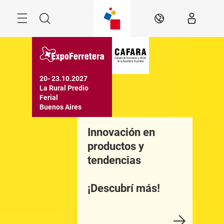
Saltar
Menú
Buscar
ES
20- 23.10.2027

La Rural Predio 
Ferial

Buenos Aires
El encuentro
Innovación en
Una pla
umbre de la
productos y
comercia
ndustria ferretera!
tendencias
¡Descubrí más!
onocelo
Más inf