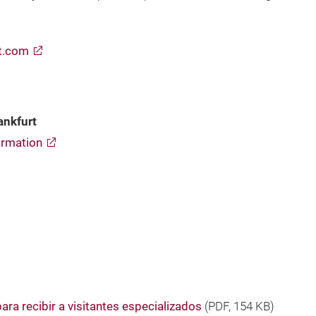
t.com
ankfurt
rmation
ra recibir a visitantes especializados
(
PDF
, 154 KB)