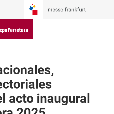
acionales,
ectoriales
el acto inaugural
era 2025