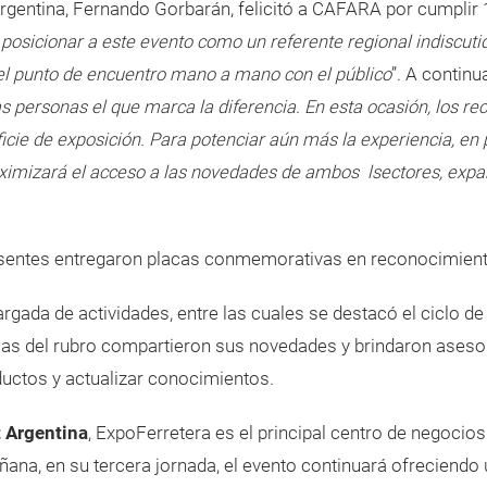
rgentina, Fernando Gorbarán, felicitó a CAFARA por cumplir 1
osicionar a este evento como un referente regional indiscuti
 el punto de encuentro mano a mano con el público
”. A continu
las personas el que marca la diferencia. En esta ocasión, los r
icie de exposición. Para potenciar aún más la experiencia, en p
mizará el acceso a las novedades de ambos lsectores, expandi
presentes entregaron placas conmemorativas en reconocimien
gada de actividades, entre las cuales se destacó el ciclo de
resas del rubro compartieron sus novedades y brindaron ases
uctos y actualizar conocimientos.
 Argentina
, ExpoFerretera es el principal centro de negocios
ñana, en su tercera jornada, el evento continuará ofreciendo 